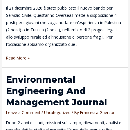
Il 21 dicembre 2020 è stato pubblicato il nuovo bando per il
Servizio Civile. Quest’anno Overseas mette a disposizione 4
posti per i giovani che vogliano fare un’esperienza in Palestina
(2 posti) o in Tunisia (2 posti), nell’ambito di 2 progetti legati
allo sviluppo rurale ed all’inclusione di persone fragili. Per
l’occasione abbiamo organizzato due …
Servizio
Read More »
Civile
Universale
Environmental
–
Palestina
Engineering And
e
Management Journal
Tunisia
Leave a Comment
/
Uncategorized
/ By
Francesca Guerzoni
Dopo 2 anni di studi, missioni sul campo, rilevamenti, analisi e
raccolta dati lo staff del progetto “Riuso delle acque reflue