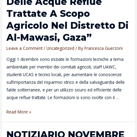
Delle Acque Reflue
Trattate A Scopo
Agricolo Nel Distretto Di
Al-Mawasi, Gaza”
Leave a Comment
/
Uncategorized
/ By
Francesca Guerzoni
Oggi 1 dicembre sono iniziate le formazioni tecniche a tema
ambientale per membri dei comitati agricoli, staff UAWC,
studenti UCAS e tecnici locali, per aumentare le conoscenze
sull’importanza del risparmio idrico e della salvaguardia delle
falde sotterranee, e per un utilizzo sicuro ed efficiente delle
acque reflue trattate. Le formazioni si sono svolte con il …
Iniziano
Read More »
le
formazioni
NOTIZIARIO NOVEMBRE
nel