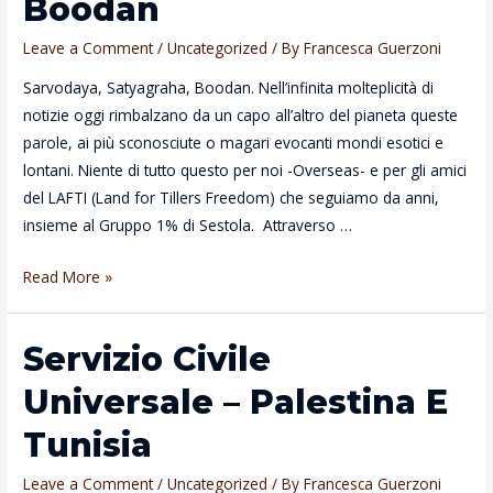
Boodan
Leave a Comment
/
Uncategorized
/ By
Francesca Guerzoni
Sarvodaya, Satyagraha, Boodan. Nell’infinita molteplicità di
notizie oggi rimbalzano da un capo all’altro del pianeta queste
parole, ai più sconosciute o magari evocanti mondi esotici e
lontani. Niente di tutto questo per noi -Overseas- e per gli amici
del LAFTI (Land for Tillers Freedom) che seguiamo da anni,
insieme al Gruppo 1% di Sestola. Attraverso …
Sarvodaya,
Read More »
Satyagraha,
Boodan
Servizio Civile
Universale – Palestina E
Tunisia
Leave a Comment
/
Uncategorized
/ By
Francesca Guerzoni