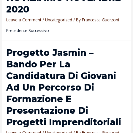
progetto
2020
“Riuso
Delle
Leave a Comment
/
Uncategorized
/ By
Francesca Guerzoni
Acque
Precedente Successivo
Reflue
Trattate
A
Progetto Jasmin –
Scopo
Bando Per La
Agricolo
Nel
Candidatura Di Giovani
Distretto
Ad Un Percorso Di
Di
Al-
Formazione E
Mawasi,
Presentazione Di
Gaza”
Progetti Imprenditoriali
Leave a Comment
/
Uncategorized
/ By
Francesca Guerzoni