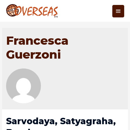
Skip
Main
to
content
Men
Francesca
Guerzoni
Sarvodaya, Satyagraha,