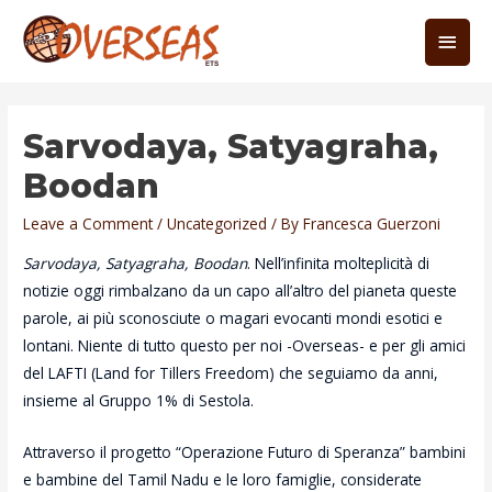
Skip
Main
to
content
Men
Sarvodaya, Satyagraha,
Boodan
Leave a Comment
/
Uncategorized
/ By
Francesca Guerzoni
Sarvodaya, Satyagraha, Boodan
. Nell’infinita molteplicità di
notizie oggi rimbalzano da un capo all’altro del pianeta queste
parole, ai più sconosciute o magari evocanti mondi esotici e
lontani. Niente di tutto questo per noi -Overseas- e per gli amici
del LAFTI (Land for Tillers Freedom) che seguiamo da anni,
insieme al Gruppo 1% di Sestola.
Attraverso il progetto “Operazione Futuro di Speranza” bambini
e bambine del Tamil Nadu e le loro famiglie, considerate