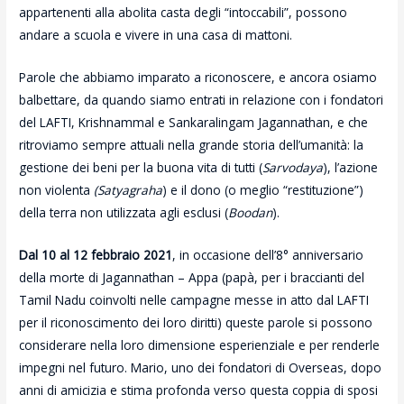
appartenenti alla abolita casta degli “intoccabili”, possono
andare a scuola e vivere in una casa di mattoni.
Parole che abbiamo imparato a riconoscere, e ancora osiamo
balbettare, da quando siamo entrati in relazione con i fondatori
del LAFTI, Krishnammal e Sankaralingam Jagannathan, e che
ritroviamo sempre attuali nella grande storia dell’umanità: la
gestione dei beni per la buona vita di tutti (
Sarvodaya
), l’azione
non violenta
(Satyagraha
) e il dono (o meglio “restituzione”)
della terra non utilizzata agli esclusi (
Boodan
).
Dal 10 al 12 febbraio 2021
, in occasione dell’8° anniversario
della morte di Jagannathan – Appa (papà, per i braccianti del
Tamil Nadu coinvolti nelle campagne messe in atto dal LAFTI
per il riconoscimento dei loro diritti) queste parole si possono
considerare nella loro dimensione esperienziale e per renderle
impegni nel futuro. Mario, uno dei fondatori di Overseas, dopo
anni di amicizia e stima profonda verso questa coppia di sposi