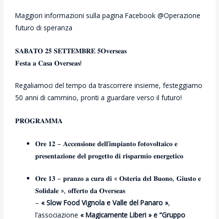
Maggiori informazioni sulla pagina Facebook @Operazione
futuro di speranza
𝐒𝐀𝐁𝐀𝐓𝐎 𝟐𝟓 𝐒𝐄𝐓𝐓𝐄𝐌𝐁𝐑𝐄 𝟓𝐎𝐯𝐞𝐫𝐬𝐞𝐚𝐬
𝐅𝐞𝐬𝐭𝐚 𝐚 𝐂𝐚𝐬𝐚 𝐎𝐯𝐞𝐫𝐬𝐞𝐚𝐬!
Regaliamoci del tempo da trascorrere insieme, festeggiamo
50 anni di cammino, pronti a guardare verso il futuro!
𝐏𝐑𝐎𝐆𝐑𝐀𝐌𝐌𝐀
𝐎𝐫𝐞 𝟏𝟐 – 𝐀𝐜𝐜𝐞𝐧𝐬𝐢𝐨𝐧𝐞 𝐝𝐞𝐥𝐥’𝐢𝐦𝐩𝐢𝐚𝐧𝐭𝐨 𝐟𝐨𝐭𝐨𝐯𝐨𝐥𝐭𝐚𝐢𝐜𝐨 𝐞
𝐩𝐫𝐞𝐬𝐞𝐧𝐭𝐚𝐳𝐢𝐨𝐧𝐞 𝐝𝐞𝐥 𝐩𝐫𝐨𝐠𝐞𝐭𝐭𝐨 𝐝𝐢 𝐫𝐢𝐬𝐩𝐚𝐫𝐦𝐢𝐨 𝐞𝐧𝐞𝐫𝐠𝐞𝐭𝐢𝐜𝐨
𝐎𝐫𝐞 𝟏𝟑 – 𝐩𝐫𝐚𝐧𝐳𝐨 𝐚 𝐜𝐮𝐫𝐚 𝐝𝐢 « 𝐎𝐬𝐭𝐞𝐫𝐢𝐚 𝐝𝐞𝐥 𝐁𝐮𝐨𝐧𝐨, 𝐆𝐢𝐮𝐬𝐭𝐨 𝐞
𝐒𝐨𝐥𝐢𝐝𝐚𝐥𝐞 », 𝐨𝐟𝐟𝐞𝐫𝐭𝐨 𝐝𝐚 𝐎𝐯𝐞𝐫𝐬𝐞𝐚𝐬
–
« Slow Food Vignola e Valle del Panaro »
,
l’associazione
« Magicamente Liberi » e “Gruppo