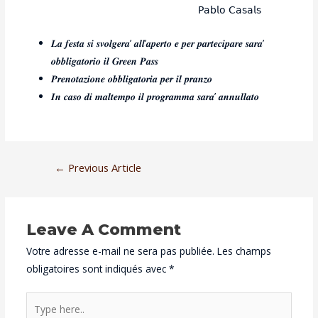
𝖯𝖺𝖻𝗅𝗈
𝖢𝖺𝗌𝖺𝗅𝗌
𝑳𝒂 𝒇𝒆𝒔𝒕𝒂 𝒔𝒊 𝒔𝒗𝒐𝒍𝒈𝒆𝒓𝒂’ 𝒂𝒍𝒍’𝒂𝒑𝒆𝒓𝒕𝒐 𝒆 𝒑𝒆𝒓 𝒑𝒂𝒓𝒕𝒆𝒄𝒊𝒑𝒂𝒓𝒆 𝒔𝒂𝒓𝒂’
𝒐𝒃𝒃𝒍𝒊𝒈𝒂𝒕𝒐𝒓𝒊𝒐 𝒊𝒍 𝑮𝒓𝒆𝒆𝒏 𝑷𝒂𝒔𝒔
𝑷𝒓𝒆𝒏𝒐𝒕𝒂𝒛𝒊𝒐𝒏𝒆 𝒐𝒃𝒃𝒍𝒊𝒈𝒂𝒕𝒐𝒓𝒊𝒂 𝒑𝒆𝒓 𝒊𝒍 𝒑𝒓𝒂𝒏𝒛𝒐
𝑰𝒏 𝒄𝒂𝒔𝒐 𝒅𝒊 𝒎𝒂𝒍𝒕𝒆𝒎𝒑𝒐 𝒊𝒍 𝒑𝒓𝒐𝒈𝒓𝒂𝒎𝒎𝒂 𝒔𝒂𝒓𝒂’ 𝒂𝒏𝒏𝒖𝒍𝒍𝒂𝒕𝒐
←
Previous Article
Leave A Comment
Votre adresse e-mail ne sera pas publiée.
Les champs
obligatoires sont indiqués avec
*