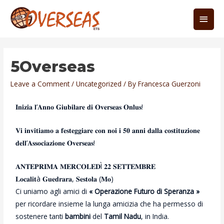
5Overseas
Leave a Comment
/
Uncategorized
/ By
Francesca Guerzoni
𝐈𝐧𝐢𝐳𝐢𝐚 𝐥’𝐀𝐧𝐧𝐨 𝐆𝐢𝐮𝐛𝐢𝐥𝐚𝐫𝐞 𝐝𝐢 𝐎𝐯𝐞𝐫𝐬𝐞𝐚𝐬 𝐎𝐧𝐥𝐮𝐬!
𝐕𝐢 𝐢𝐧𝐯𝐢𝐭𝐢𝐚𝐦𝐨 𝐚 𝐟𝐞𝐬𝐭𝐞𝐠𝐠𝐢𝐚𝐫𝐞 𝐜𝐨𝐧 𝐧𝐨𝐢 𝐢 𝟓𝟎 𝐚𝐧𝐧𝐢 𝐝𝐚𝐥𝐥𝐚 𝐜𝐨𝐬𝐭𝐢𝐭𝐮𝐳𝐢𝐨𝐧𝐞
𝐝𝐞𝐥𝐥’𝐀𝐬𝐬𝐨𝐜𝐢𝐚𝐳𝐢𝐨𝐧𝐞 𝐎𝐯𝐞𝐫𝐬𝐞𝐚𝐬!
𝐀𝐍𝐓𝐄𝐏𝐑𝐈𝐌𝐀 𝐌𝐄𝐑𝐂𝐎𝐋𝐄𝐃Ì 𝟐𝟐 𝐒𝐄𝐓𝐓𝐄𝐌𝐁𝐑𝐄
𝐋𝐨𝐜𝐚𝐥𝐢𝐭à 𝐆𝐮𝐞𝐝𝐫𝐚𝐫𝐚, 𝐒𝐞𝐬𝐭𝐨𝐥𝐚 (𝐌𝐨)
Ci uniamo agli amici di
« Operazione Futuro di Speranza »
per ricordare insieme la lunga amicizia che ha permesso di
sostenere tanti
bambini
del
Tamil Nadu
, in India.