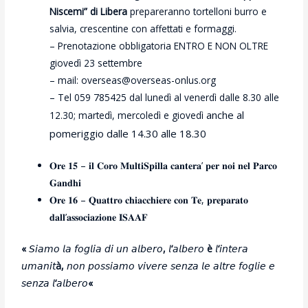
Niscemi” di Libera
prepareranno tortelloni burro e
salvia, crescentine con affettati e formaggi.
– Prenotazione obbligatoria ENTRO E NON OLTRE
giovedì 23 settembre
– mail: overseas@overseas-onlus.org
– Tel 059 785425 dal lunedì al venerdì dalle 8.30 alle
anche al
12.30; martedì, mercoledì e giovedì
pomeriggio dalle 14.30 alle 18.30
𝐎𝐫𝐞 𝟏𝟓 – 𝐢𝐥 𝐂𝐨𝐫𝐨 𝐌𝐮𝐥𝐭𝐢𝐒𝐩𝐢𝐥𝐥𝐚 𝐜𝐚𝐧𝐭𝐞𝐫𝐚’ 𝐩𝐞𝐫 𝐧𝐨𝐢 𝐧𝐞𝐥 𝐏𝐚𝐫𝐜𝐨
𝐆𝐚𝐧𝐝𝐡𝐢
𝐎𝐫𝐞 𝟏𝟔 – 𝐐𝐮𝐚𝐭𝐭𝐫𝐨 𝐜𝐡𝐢𝐚𝐜𝐜𝐡𝐢𝐞𝐫𝐞 𝐜𝐨𝐧 𝐓𝐞, 𝐩𝐫𝐞𝐩𝐚𝐫𝐚𝐭𝐨
𝐝𝐚𝐥𝐥’𝐚𝐬𝐬𝐨𝐜𝐢𝐚𝐳𝐢𝐨𝐧𝐞 𝐈𝐒𝐀𝐀𝐅
«
𝘚𝘪𝘢𝘮𝘰
𝘭𝘢
𝘧𝘰𝘨𝘭𝘪𝘢
𝘥𝘪
𝘶𝘯
𝘢𝘭𝘣𝘦𝘳𝘰
,
𝘭
‘
𝘢𝘭𝘣𝘦𝘳𝘰
è
𝘭
‘
𝘪𝘯𝘵𝘦𝘳𝘢
𝘶𝘮𝘢𝘯𝘪𝘵
à,
𝘯𝘰𝘯
𝘱𝘰𝘴𝘴𝘪𝘢𝘮𝘰
𝘷𝘪𝘷𝘦𝘳𝘦
𝘴𝘦𝘯𝘻𝘢
𝘭𝘦
𝘢𝘭𝘵𝘳𝘦
𝘧𝘰𝘨𝘭𝘪𝘦
𝘦
𝘴𝘦𝘯𝘻𝘢
𝘭
‘
𝘢𝘭𝘣𝘦𝘳𝘰
«