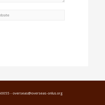
860055 -
overseas@overseas-onlus.org