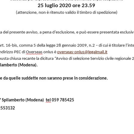
25 luglio 2020 ore 23.59
(attenzione, non è ritenuto valido il timbro di spedizione)
 del presente avviso, a pena d’esclusione, e può essere presentata esclusi
rt. 16-bis, comma 5 della legge 28 gennaio 2009, n.2 – di cui è titolare l’int
ndirizzo PEC di
Overseas
onlus è
overseas-onlus@legalmail.it
 busta chiusa recante la dicitura “Avviso di selezione Servizio civile regionale
ilamberto (Modena).
 da quelle suddette non saranno prese in considerazione.
57 Spilamberto (Modena)
tel
059 785425
 2553132