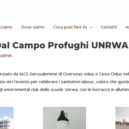
cciamo
Dove siamo
Cosa puoi fare tu
Contatti
A
Dal Campo Profughi UNRWA
y
admin
anziato da
AICS Gerusalemme
di
Overseas onlus
e
Cesvi Onlus
nel
uto ieri l’evento per celebrare i sanitation labour, coloro che quot
 gli enviromental club delle scuole Unrwa, con le borracce in allumin